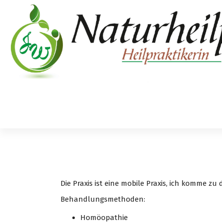
S
p
r
i
n
g
e
z
u
m
Cura Animalis
I
n
h
a
l
t
Die Praxis ist eine mobile Praxis, ich komme z
Behandlungsmethoden:
Homöopathie