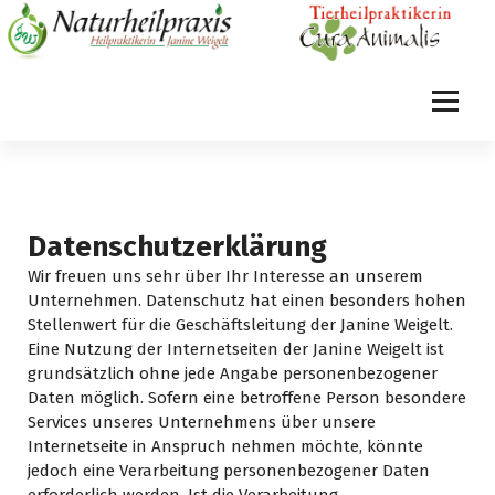
S
p
r
i
n
Cura Animalis
g
e
z
u
m
Datenschutzerklärung
I
Wir freuen uns sehr über Ihr Interesse an unserem
n
Unternehmen. Datenschutz hat einen besonders hohen
h
Stellenwert für die Geschäftsleitung der Janine Weigelt.
a
Eine Nutzung der Internetseiten der Janine Weigelt ist
l
grundsätzlich ohne jede Angabe personenbezogener
t
Daten möglich. Sofern eine betroffene Person besondere
Services unseres Unternehmens über unsere
Internetseite in Anspruch nehmen möchte, könnte
jedoch eine Verarbeitung personenbezogener Daten