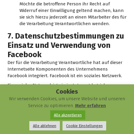
Möchte die betroffene Person ihr Recht auf
Widerruf einer Einwilligung geltend machen, kann
sie sich hierzu jederzeit an einen Mitarbeiter des für
die Verarbeitung Verantwortlichen wenden.
7. Datenschutzbestimmungen zu
Einsatz und Verwendung von
Facebook
Der für die Verarbeitung Verantwortliche hat auf dieser
Internetseite Komponenten des Unternehmens
Facebook integriert. Facebook ist ein soziales Netzwerk.
Ein soziales Netzwerk ist ein im Internet betriebener
Cookies
sozialer Treffpunkt, eine Online-Gemeinschaft, die es den
Nutzern in der Regel ermöglicht, untereinander zu
Wir verwenden Cookies, um unsere Website und unseren
kommunizieren und im virtuellen Raum zu interagieren.
Service zu optimieren.
Mehr erfahren
Ein soziales Netzwerk kann als Plattform zum
Alle akzeptieren
Austausch von Meinungen und Erfahrungen dienen
oder ermöglicht es der Internetgemeinschaft,
Alle ablehnen
Cookie Einstellungen
persönliche oder unternehmensbezogene